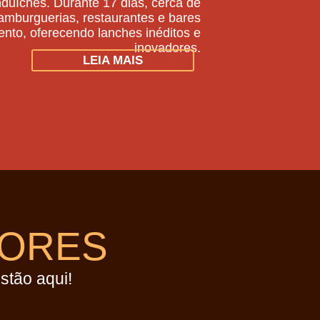
uíches. Durante 17 dias, cerca de
hamburguerias, restaurantes e bares
ento, oferecendo lanches inéditos e
inovadores.
LEIA MAIS
DORES
stão aqui!