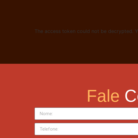
The access token could not be decrypted. Yo
Fale
C