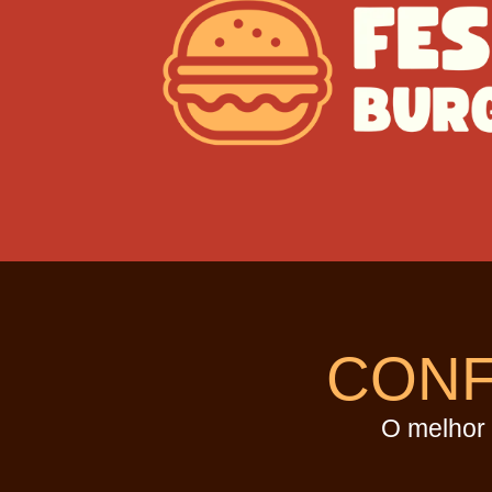
CONF
O melhor 