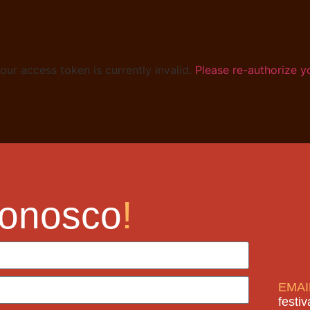
ur access token is currently invalid.
Please re-authorize y
onosco
!
EMAI
festi